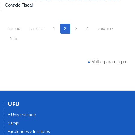
Controle Fiscal.
« início
‹ anterior
1
2
3
4
próximo ›
fim »
Voltar para o topo
UFU
A Universidade
Campi
Faculdades e Institutos