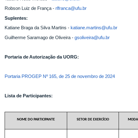
Robson Luiz de França -
rlfranca@ufu.br
Suplentes:
Katiane Braga da Silva Martins -
katiane.martins@ufu.br
Guilherme Saramago de Oliveira -
gsoliveira@ufu.br
Portaria de Autorização da UORG:
Portaria PROGEP Nº 165, de 25 de novembro de 2024
Lista de Participantes:
NOME DO PARTICIPANTE
SETOR DE EXERCÍCIO
MODA