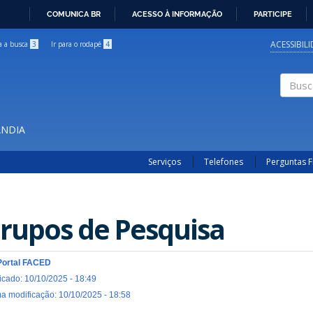
COMUNICA BR
ACESSO À INFORMAÇÃO
PARTICIPE
IR
PARA
ACESSIBIL
ra a busca
3
Ir para o rodapé
4
O
CONTEÚDO
Buscar
ÂNDIA
Serviços
Telefones
Perguntas 
rupos de Pesquisa
Portal FACED
icado: 10/10/2025 - 18:49
ma modificação: 10/10/2025 - 18:58