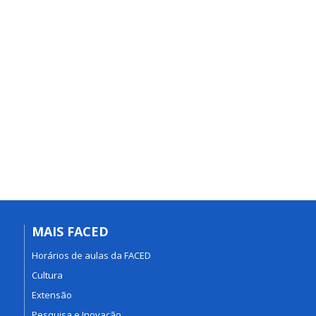
MAIS FACED
Horários de aulas da FACED
Cultura
Extensão
Pesquisa e Inovação