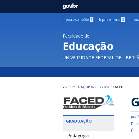
GOVBR
Ir para o conteúdo
1
Ir para o menu
2
Ir pa
Faculdade de
Educação
UNIVERSIDADE FEDERAL DE UBERL
INÍCIO
/
MAIS FACED
G
por
GRADUAÇÃO
Publ
Últi
Pedagogia