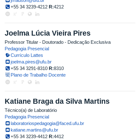
jmadson@ufu.br
+55 34 3239-4212
R:
4212
Joelma Lúcia Vieira Pires
Professor Titular
- Doutorado
- Dedicação Exclusiva
Pedagogia Presencial
Currículo Lattes
joelma.pires@ufu.br
+55 34 3291-8310
R:
8310
Plano de Trabalho Docente
Katiane Braga da Silva Martins
Técnico(a) de Laboratório
Pedagogia Presencial
laboratoriospedagogia@faced.ufu.br
katiane.martins@ufu.br
+55 34 3239-4412
R:
4412