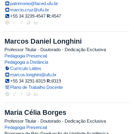
patrimonio@faced.ufu.br
marcio.cruz@ufu.br
+55 34 3239-4547
R:
4547
Marcos Daniel Longhini
Professor Titular
- Doutorado
- Dedicação Exclusiva
Pedagogia Presencial
Pedagogia a Distância
Currículo Lattes
marcos.longhini@ufu.br
+55 34 3291-8319
R:
8319
Plano de Trabalho Docente
Maria Célia Borges
Professor Titular
- Doutorado
- Dedicação Exclusiva
Pedagogia Presencial
Programa de Pós-Graduação da Unidade Acadêmica