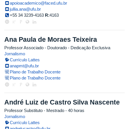
apoioacademico@faced.ufu.br
jullia.ana@ufu.br
+55 34 3239-4163
R:
4163
Ana Paula de Moraes Teixeira
Professor Associado
- Doutorado
- Dedicação Exclusiva
Jornalismo
Currículo Lattes
anapmt@ufu.br
Plano de Trabalho Docente
Plano de Trabalho Docente
André Luiz de Castro Silva Nascente
Professor Substituto
- Mestrado
- 40 horas
Jornalismo
Currículo Lattes
andrelucastro@ufu.br