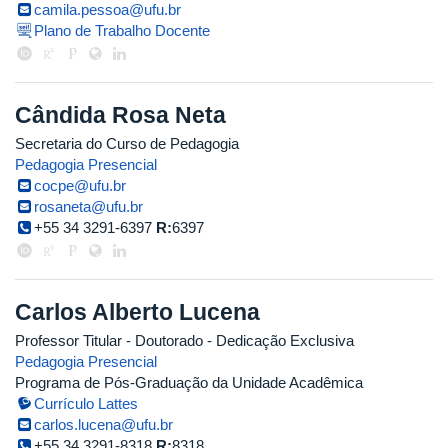
camila.pessoa@ufu.br
Plano de Trabalho Docente
Cândida Rosa Neta
Secretaria do Curso de Pedagogia
Pedagogia Presencial
cocpe@ufu.br
rosaneta@ufu.br
+55 34 3291-6397
R:
6397
Carlos Alberto Lucena
Professor Titular
- Doutorado
- Dedicação Exclusiva
Pedagogia Presencial
Programa de Pós-Graduação da Unidade Acadêmica
Currículo Lattes
carlos.lucena@ufu.br
+55 34 3291-8318
R:
8318