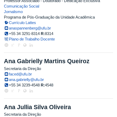
Professor Associado
- Doutorado
- Dedicação Exclusiva
Comunicação Social
Jornalismo
Programa de Pós-Graduação da Unidade Acadêmica
Currículo Lattes
anaspannenberg@ufu.br
+55 34 3291-8314
R:
8314
Plano de Trabalho Docente
Ana Gabrielly Martins Queiroz
Secretaria da Direção
faced@ufu.br
ana.gabrielly@ufu.br
+55 34 3239-4548
R:
4548
Ana Jullia Silva Oliveira
Secretaria da Direção