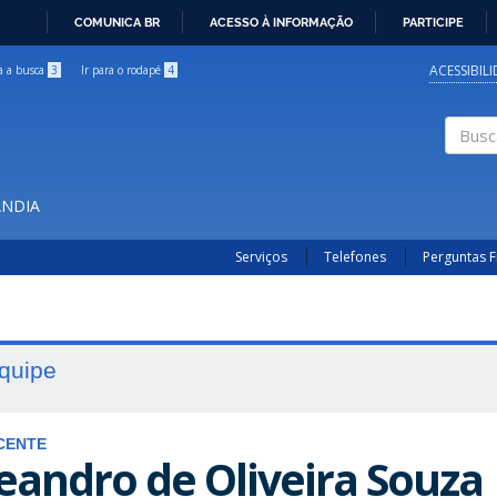
COMUNICA BR
ACESSO À INFORMAÇÃO
PARTICIPE
IR
PARA
ACESSIBIL
ra a busca
3
Ir para o rodapé
4
O
CONTEÚDO
Buscar
ÂNDIA
Serviços
Telefones
Perguntas 
quipe
CENTE
eandro de Oliveira Souza