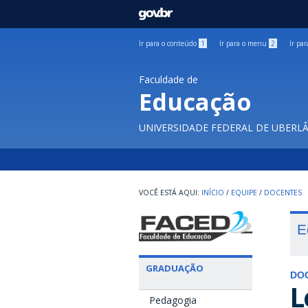
GOVBR
Ir para o conteúdo
1
Ir para o menu
2
Ir pa
Faculdade de
Educação
UNIVERSIDADE FEDERAL DE UBERL
INÍCIO
/
EQUIPE
/
DOCENTES
E
GRADUAÇÃO
DO
L
Pedagogia