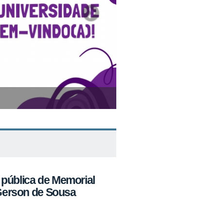
es do Curso de Pedagogia EaD
pública de Memorial
 Gerson de Sousa