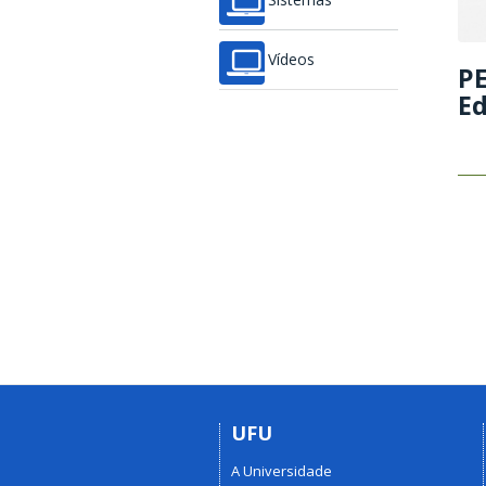
Vídeos
PE
E
UFU
A Universidade