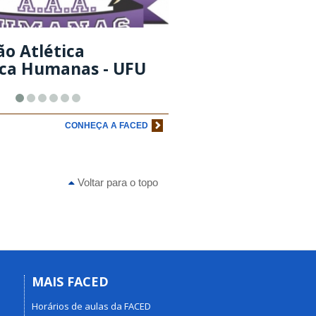
ão Atlética
ca Humanas - UFU
CONHEÇA A FACED
Voltar para o topo
MAIS FACED
Horários de aulas da FACED