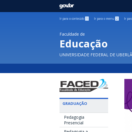
GOVBR
Ir para o conteúdo
1
Ir para o menu
2
Ir pa
Faculdade de
Educação
UNIVERSIDADE FEDERAL DE UBERL
GRADUAÇÃO
Pedagogia
Presencial
Pedagogia a