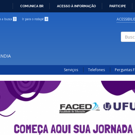
COMUNICA BR
ACESSO À INFORMAÇÃO
PARTICIPE
IR
PARA
ACESSIBIL
ra a busca
3
Ir para o rodapé
4
O
CONTEÚDO
Buscar
ÂNDIA
Serviços
Telefones
Perguntas 
Previous