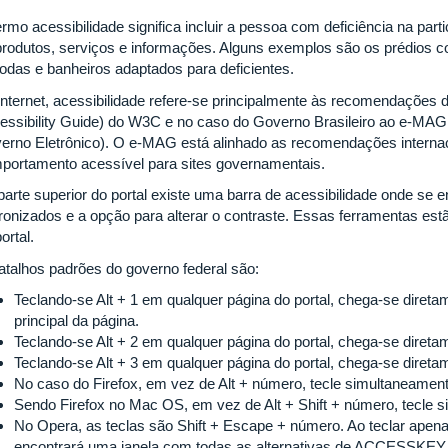
ermo acessibilidade significa incluir a pessoa com deficiência na par
produtos, serviços e informações. Alguns exemplos são os prédios 
rodas e banheiros adaptados para deficientes.
internet, acessibilidade refere-se principalmente às recomendaçõe
essibility Guide) do W3C e no caso do Governo Brasileiro ao e-MAG
erno Eletrônico). O e-MAG está alinhado as recomendações interna
portamento acessível para sites governamentais.
parte superior do portal existe uma barra de acessibilidade onde se 
ronizados e a opção para alterar o contraste. Essas ferramentas est
ortal.
atalhos padrões do governo federal são:
Teclando-se Alt + 1 em qualquer página do portal, chega-se dire
principal da página.
Teclando-se Alt + 2 em qualquer página do portal, chega-se diretam
Teclando-se Alt + 3 em qualquer página do portal, chega-se diret
No caso do Firefox, em vez de Alt + número, tecle simultaneamente
Sendo Firefox no Mac OS, em vez de Alt + Shift + número, tecle s
No Opera, as teclas são Shift + Escape + número. Ao teclar apena
encontrará uma janela com todas as alternativas de ACCESSKEY 