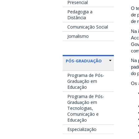
Presencial
O t
Pedagogia a
de 
Distância
de 
Comunicação Social
Na 
Jornalismo
Acc
Gov
com
Na 
PÓS-GRADUAÇÃO
pad
do p
Programa de Pós-
Graduação em
Os 
Educação
Programa de Pós-
Graduação em
Tecnologias,
Comunicação e
Educação
Especialização