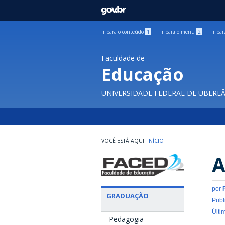
GOVBR
Ir para o conteúdo
1
Ir para o menu
2
Ir pa
Faculdade de
Educação
UNIVERSIDADE FEDERAL DE UBERL
INÍCIO
A
por
GRADUAÇÃO
Publ
Últi
Pedagogia