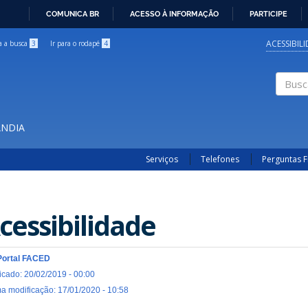
COMUNICA BR
ACESSO À INFORMAÇÃO
PARTICIPE
IR
PARA
ACESSIBIL
ra a busca
3
Ir para o rodapé
4
O
CONTEÚDO
Buscar
ÂNDIA
Serviços
Telefones
Perguntas 
cessibilidade
Portal FACED
icado: 20/02/2019 - 00:00
ma modificação: 17/01/2020 - 10:58