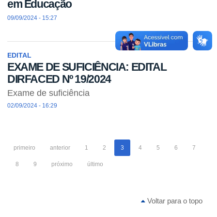
em Educação
09/09/2024 - 15:27
EDITAL
EXAME DE SUFICIÊNCIA: EDITAL
DIRFACED Nº 19/2024
Exame de suficiência
02/09/2024 - 16:29
primeiro
anterior
1
2
3
4
5
6
7
8
9
próximo
último
Voltar para o topo