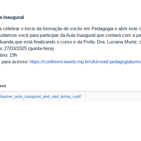
a inaugural
a celebrar o início da formação de vocês em Pedagogia e abrir este c
vidamos você para participar da Aula Inaugural que contará com a part
duanda que está finalizando o curso e da Profa. Dra. Luciana Muniz,
: 27/03/2025 (quinta-feira)
ário: 19h
k para acesso:
https://conferenciaweb.rnp.br/ufu/cead-pedagogiaturm
exo
banner_aula_inaugural_ped_ead_turma_v.pdf