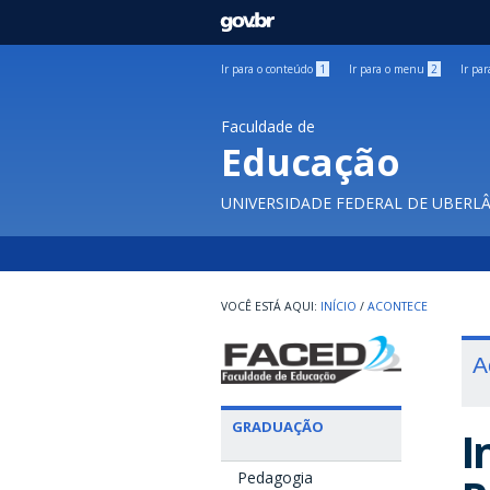
GOVBR
Ir para o conteúdo
1
Ir para o menu
2
Ir pa
Faculdade de
Educação
UNIVERSIDADE FEDERAL DE UBERL
INÍCIO
/
ACONTECE
A
GRADUAÇÃO
I
Pedagogia