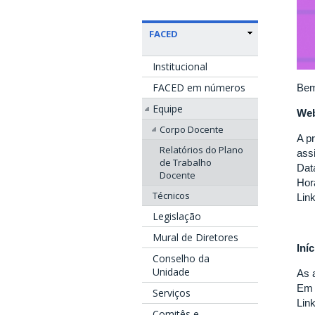
FACED
Institucional
FACED em números
Bem
Equipe
Web
Corpo Docente
A p
Relatórios do Plano
ass
de Trabalho
Dat
Docente
Hor
Técnicos
Lin
Legislação
Mural de Diretores
Iní
Conselho da
Unidade
As a
Em 
Serviços
Lin
Comitês e