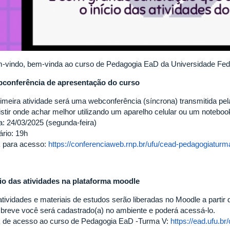
-vindo, bem-vinda ao curso de Pedagogia EaD da Universidade Fede
conferência de apresentação do curso
rimeira atividade será uma webconferência (síncrona) transmitida pe
istir onde achar melhor utilizando um aparelho celular ou um notebook
a: 24/03/2025 (segunda-feira)
ário: 19h
k para acesso:
https://conferenciaweb.rnp.br/ufu/cead-pedagogiaturm
cio das atividades na plataforma moodle
tividades e materiais de estudos serão liberadas no Moodle a partir d
breve você será cadastrado(a) no ambiente e poderá acessá-lo.
k de acesso ao curso de Pedagogia EaD -Turma V:
https://ead.ufu.b