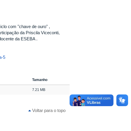
iclo com "chave de ouro" ,
icipação da Priscila Viceconti,
 docente da ESEBA .
a-5
Tamanho
7.21 MB
Voltar para o topo