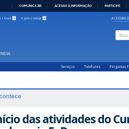
COMUNICA BR
ACESSO À INFORMAÇÃO
PARTICIPE
IR
PARA
ACESSIBIL
ra a busca
3
Ir para o rodapé
4
O
CONTEÚDO
Buscar
ÂNDIA
Serviços
Telefones
Perguntas 
contece
nício das atividades do Cu