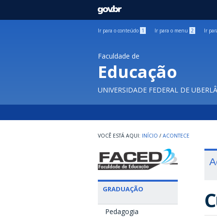
GOVBR
Ir para o conteúdo
1
Ir para o menu
2
Ir pa
Faculdade de
Educação
UNIVERSIDADE FEDERAL DE UBERL
INÍCIO
/
ACONTECE
A
GRADUAÇÃO
C
Pedagogia