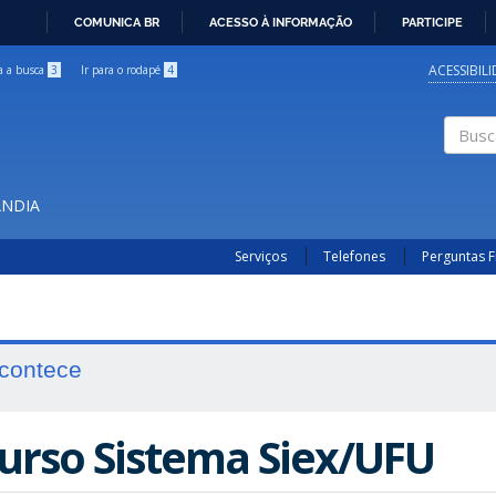
COMUNICA BR
ACESSO À INFORMAÇÃO
PARTICIPE
IR
PARA
ACESSIBIL
ra a busca
3
Ir para o rodapé
4
O
CONTEÚDO
Buscar
ÂNDIA
Serviços
Telefones
Perguntas 
contece
urso Sistema Siex/UFU