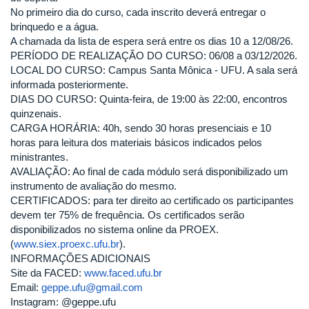
No primeiro dia do curso, cada inscrito deverá entregar o
brinquedo e a água.
A chamada da lista de espera será entre os dias 10 a 12/08/26.
PERÍODO DE REALIZAÇÃO DO CURSO: 06/08 a 03/12/2026.
LOCAL DO CURSO: Campus Santa Mônica - UFU. A sala será
informada posteriormente.
DIAS DO CURSO: Quinta-feira, de 19:00 às 22:00, encontros
quinzenais.
CARGA HORÁRIA: 40h, sendo 30 horas presenciais e 10
horas para leitura dos materiais básicos indicados pelos
ministrantes.
AVALIAÇÃO: Ao final de cada módulo será disponibilizado um
instrumento de avaliação do mesmo.
CERTIFICADOS: para ter direito ao certificado os participantes
devem ter 75% de frequência. Os certificados serão
disponibilizados no sistema online da PROEX.
(
www.siex.proexc.ufu.br
).
INFORMAÇÕES ADICIONAIS
Site da FACED:
www.faced.ufu.br
Email:
geppe.ufu@gmail.com
Instagram: @geppe.ufu