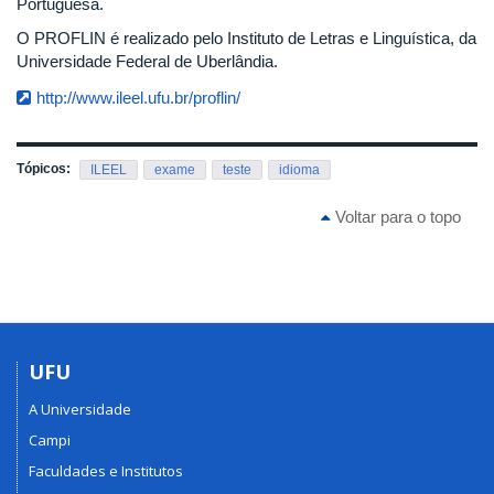
Portuguesa.
O PROFLIN é realizado pelo Instituto de Letras e Linguística, da
Universidade Federal de Uberlândia.
http://www.ileel.ufu.br/proflin/
Tópicos:
ILEEL
exame
teste
idioma
Voltar para o topo
UFU
A Universidade
Campi
Faculdades e Institutos