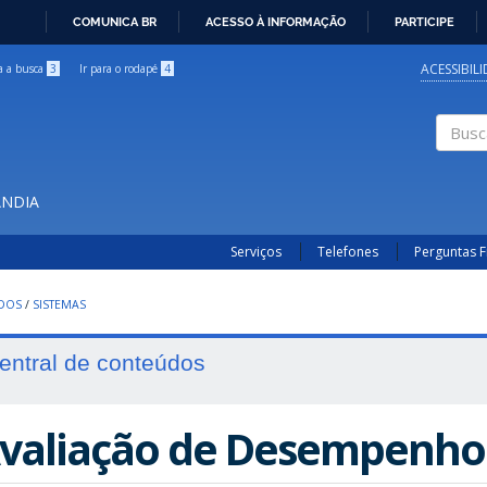
COMUNICA BR
ACESSO À INFORMAÇÃO
PARTICIPE
IR
PARA
ACESSIBIL
ra a busca
3
Ir para o rodapé
4
O
CONTEÚDO
Buscar
ÂNDIA
Serviços
Telefones
Perguntas 
UDOS
/
SISTEMAS
entral de conteúdos
valiação de Desempenho