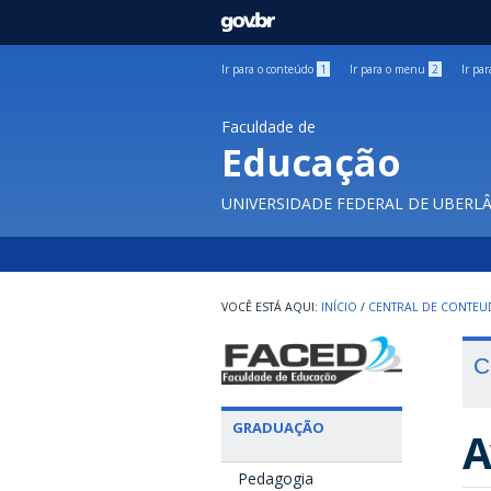
GOVBR
Ir para o conteúdo
1
Ir para o menu
2
Ir pa
Faculdade de
Educação
UNIVERSIDADE FEDERAL DE UBERL
INÍCIO
/
CENTRAL DE CONTE
C
GRADUAÇÃO
A
Pedagogia