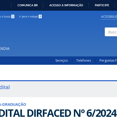
COMUNICA BR
ACESSO À INFORMAÇÃO
PARTICIPE
IR
PARA
ACESSIBIL
ra a busca
3
Ir para o rodapé
4
O
CONTEÚDO
Buscar
ÂNDIA
Serviços
Telefones
Perguntas 
dital
S-GRADUAÇÃO
DITAL DIRFACED Nº 6/202