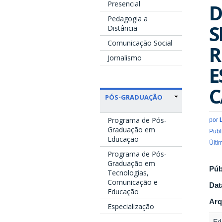
Presencial
D
Pedagogia a
S
Distância
Comunicação Social
R
Jornalismo
E
PÓS-GRADUAÇÃO
Programa de Pós-
por
Graduação em
Publ
Educação
Últi
Programa de Pós-
Graduação em
Púb
Tecnologias,
Comunicação e
Dat
Educação
Arq
Especialização
Edi