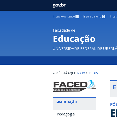
GOVBR
Ir para o conteúdo
1
Ir para o menu
2
Ir pa
Faculdade de
Educação
UNIVERSIDADE FEDERAL DE UBERL
INÍCIO
/
EDITAIS
E
GRADUAÇÃO
PÓ
E
Pedagogia