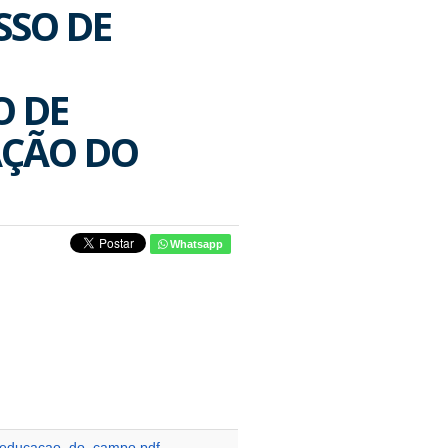
SSO DE
O DE
AÇÃO DO
Whatsapp
_educacao_do_campo.pdf