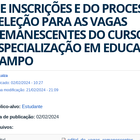
E INSCRIÇÕES E DO PROCE
ELEÇÃO PARA AS VAGAS
EMANESCENTES DO CURS
SPECIALIZAÇÃO EM EDUC
CAMPO
Luiza
icado: 02/02/2024 - 10:27
ma modificação: 21/02/2024 - 21:09
lico-alvo:
Estudante
a de publicação:
02/02/2024
uivos:
tal
edital_de_vagas_remanescentes_-