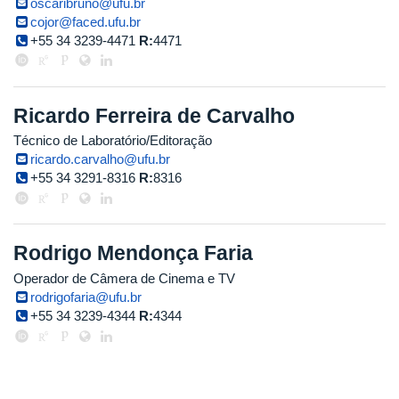
oscaribruno@ufu.br
cojor@faced.ufu.br
+55 34 3239-4471
R:
4471
Ricardo Ferreira de Carvalho
Técnico de Laboratório/Editoração
ricardo.carvalho@ufu.br
+55 34 3291-8316
R:
8316
Rodrigo Mendonça Faria
Operador de Câmera de Cinema e TV
rodrigofaria@ufu.br
+55 34 3239-4344
R:
4344