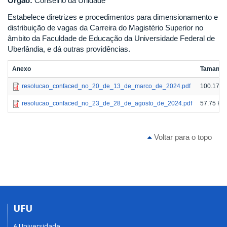
Órgão:
Conselho da Unidade
Estabelece diretrizes e procedimentos para dimensionamento e
distribuição de vagas da Carreira do Magistério Superior no
âmbito da Faculdade de Educação da Universidade Federal de
Uberlândia, e dá outras providências.
Anexo
Tamanho
resolucao_confaced_no_20_de_13_de_marco_de_2024.pdf
100.17 K
resolucao_confaced_no_23_de_28_de_agosto_de_2024.pdf
57.75 KB
Voltar para o topo
UFU
A Universidade