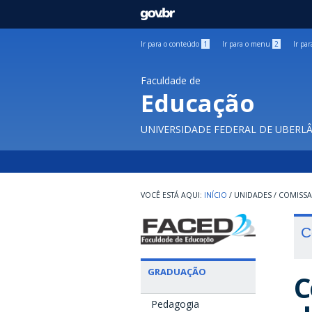
GOVBR
Ir para o conteúdo
1
Ir para o menu
2
Ir pa
Faculdade de
Educação
UNIVERSIDADE FEDERAL DE UBERL
INÍCIO
/
UNIDADES
/
COMISS
C
GRADUAÇÃO
C
Pedagogia