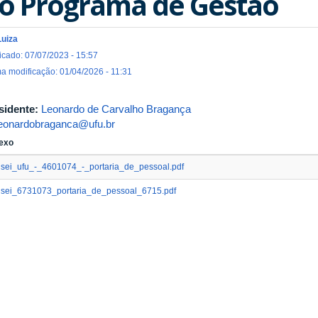
o Programa de Gestão
Luiza
icado: 07/07/2023 - 15:57
ma modificação: 01/04/2026 - 11:31
sidente:
Leonardo de Carvalho Bragança
leonardobraganca@ufu.br
exo
sei_ufu_-_4601074_-_portaria_de_pessoal.pdf
sei_6731073_portaria_de_pessoal_6715.pdf