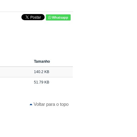
Whatsapp
Tamanho
140.2 KB
51.79 KB
Voltar para o topo