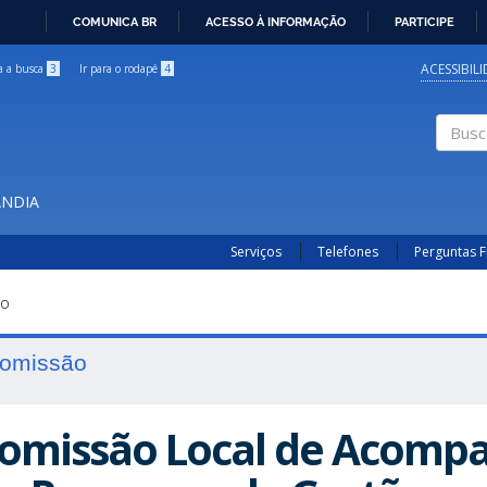
COMUNICA BR
ACESSO À INFORMAÇÃO
PARTICIPE
IR
PARA
ACESSIBIL
ra a busca
3
Ir para o rodapé
4
O
CONTEÚDO
Buscar
ÂNDIA
Serviços
Telefones
Perguntas 
AO
omissão
omissão Local de Acom