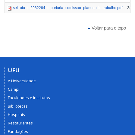
sei_ufu_-_2982284_-_portaria_comissao_planos_de_trabalho.pdf
242.
Voltar para o topo
UFU
A Universidade
Campi
Faculdades e Institutos
Bibliotecas
Hospitais
Restaurantes
Fundações