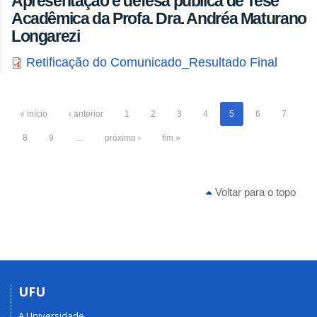
Apresentação e defesa pública de Tese
Acadêmica da Profa. Dra. Andréa Maturano
Longarezi
Retificação do Comunicado_Resultado Final
« início
‹ anterior
1
2
3
4
5
6
7
8
9
…
próximo ›
fim »
Voltar para o topo
UFU
A Universidade