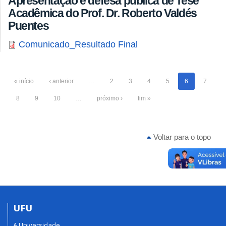
Apresentação e defesa pública de Tese
Acadêmica do Prof. Dr. Roberto Valdés
Puentes
Comunicado_Resultado Final
« início
‹ anterior
…
2
3
4
5
6
7
8
9
10
…
próximo ›
fim »
Voltar para o topo
UFU
A Universidade