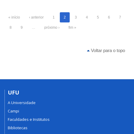
« início
‹ anterior
1
2
3
4
5
6
7
8
9
…
próximo ›
fim »
Voltar para o topo
UFU
A Universidade
Campi
Faculdades e Institutos
Bibliotecas