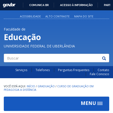
GOVBR
COMUNICA BR
ACESSO À INFORMAÇÃO
PARTI
IR
PARA
ACESSIBILIDADE
ALTO CONTRASTE
MAPA DO SITE
O
CONTEÚDO
Faculdade de
Educação
UNIVERSIDADE FEDERAL DE UBERLÂNDIA
Buscar
Serviços
Telefones
Perguntas Frequentes
Contato
Fale Conosco
INÍCIO
/
GRADUAÇÃO
/
CURSO DE GRADUAÇÃO EM
PEDAGOGIA A DISTÂNCIA
MENU
Toggle
navigat