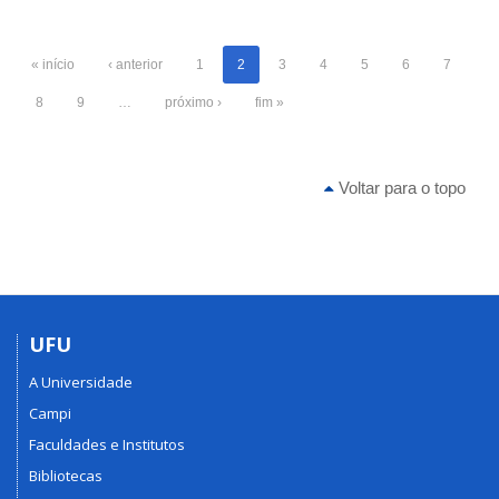
« início
‹ anterior
1
2
3
4
5
6
7
8
9
…
próximo ›
fim »
Voltar para o topo
UFU
A Universidade
Campi
Faculdades e Institutos
Bibliotecas