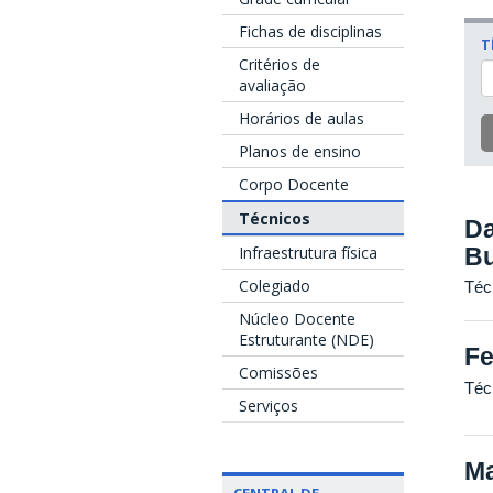
Fichas de disciplinas
T
Critérios de
avaliação
Horários de aulas
Planos de ensino
Corpo Docente
Técnicos
Da
Bu
Infraestrutura física
Colegiado
Téc
Núcleo Docente
Estruturante (NDE)
Fe
Comissões
Téc
Serviços
Ma