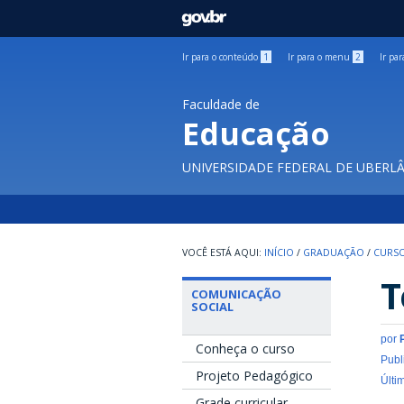
GOVBR
Ir para o conteúdo
1
Ir para o menu
2
Ir pa
Faculdade de
Educação
UNIVERSIDADE FEDERAL DE UBERL
INÍCIO
/
GRADUAÇÃO
/
CURSO
T
COMUNICAÇÃO
SOCIAL
por
Conheça o curso
Publ
Projeto Pedagógico
Últi
Grade curricular