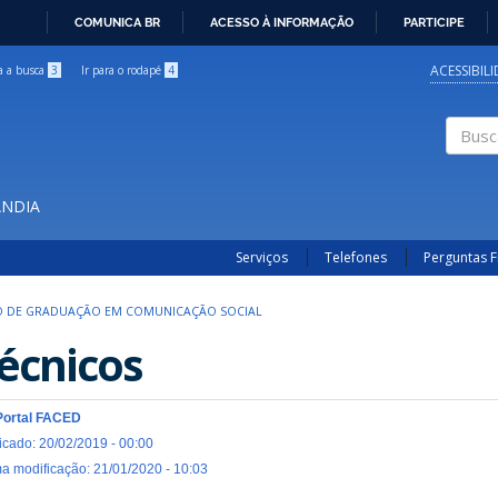
COMUNICA BR
ACESSO À INFORMAÇÃO
PARTICIPE
IR
PARA
ACESSIBIL
ra a busca
3
Ir para o rodapé
4
O
CONTEÚDO
Buscar
ÂNDIA
Serviços
Telefones
Perguntas 
 DE GRADUAÇÃO EM COMUNICAÇÃO SOCIAL
écnicos
Portal FACED
icado: 20/02/2019 - 00:00
ma modificação: 21/01/2020 - 10:03