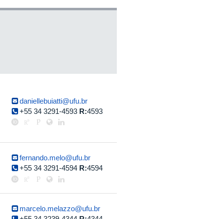
daniellebuiatti@ufu.br
+55 34 3291-4593
R:
4593
fernando.melo@ufu.br
+55 34 3291-4594
R:
4594
marcelo.melazzo@ufu.br
+55 34 3239-4344
R:
4344