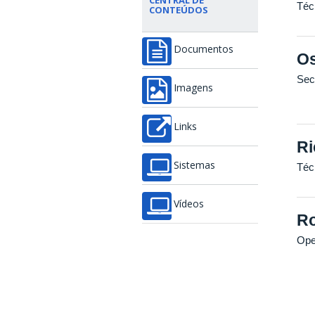
CENTRAL DE
Téc
CONTEÚDOS
Documentos
Os
Sec
Imagens
Links
Ri
Sistemas
Téc
Vídeos
Ro
Ope