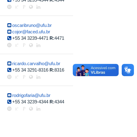
oscaribruno@ufu.br
cojor@faced.ufu.br
+55 34 3239-4471
R:
4471
ricardo.carvalho@ufu.br
+55 34 3291-8316
R:
8316
rodrigofaria@ufu.br
+55 34 3239-4344
R:
4344