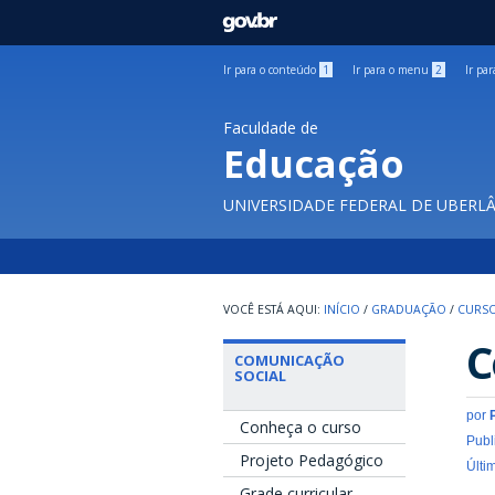
GOVBR
Ir para o conteúdo
1
Ir para o menu
2
Ir pa
Faculdade de
Educação
UNIVERSIDADE FEDERAL DE UBERL
INÍCIO
/
GRADUAÇÃO
/
CURSO
C
COMUNICAÇÃO
SOCIAL
por
Conheça o curso
Publ
Projeto Pedagógico
Últi
Grade curricular