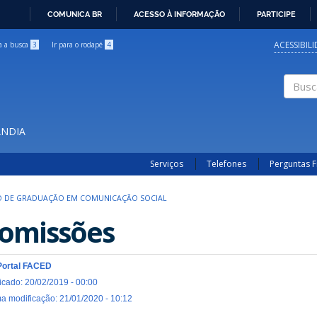
COMUNICA BR
ACESSO À INFORMAÇÃO
PARTICIPE
IR
PARA
ACESSIBIL
ra a busca
3
Ir para o rodapé
4
O
CONTEÚDO
Buscar
ÂNDIA
Serviços
Telefones
Perguntas 
 DE GRADUAÇÃO EM COMUNICAÇÃO SOCIAL
omissões
Portal FACED
icado: 20/02/2019 - 00:00
ma modificação: 21/01/2020 - 10:12